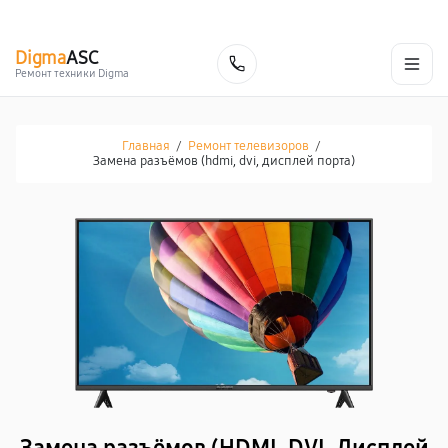
г. Белгород
Ежедневно с 9:00 до 21:00
+7 (800) 100-47-62
Digma
ASC
Заказать
Ремонт техники Digma
Главная
/
Ремонт телевизоров
/
Замена разъёмов (hdmi, dvi, дисплей порта)