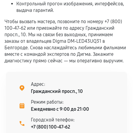
срока.
Контрольный прогон изображения, интерфейсов,
выдача гарантий.
Программные сбои, если это не указано в
отдельных условиях.
Чтобы вызвать мастера, позвоните по номеру +7 (800)
100-47-62 или приезжайте по адресу Гражданский
просп., 10. Мы на связи без выходных, принимаем
заказы от владельцев Digma DM-LED43UQ31 в
Если комплектующие куплены
Белгороде. Снова наслаждайтесь любимыми фильмами
самостоятельно
вместе с командой экспертов по Дигма. Закажите
диагностику прямо сейчас — мы оперативно выручим.
Гарантия на выполненные работы может
сохраняться полностью или частично, если
соблюдены следующие условия:
Предоставленные детали подходят по
Адрес:
техническим параметрам и не имеют внешних
Гражданский просп., 10
дефектов.
Режим работы:
Установка была выполнена нашим сервисным
Ежедневно с 9:00 до 21:00
центром.
Городской телефон:
При этом гарантия на сами комплектующие
+7 (800) 100-47-62
остается на стороне производителя или