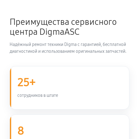
Ремонт цепи питания телевизора Digma DM-
LED43UQ31
Преимущества сервисного
1620 руб
60 минут
центра DigmaASC
Прошивка блока управления
Надёжный ремонт техники Digma с гарантией, бесплатной
810 руб
60 минут
диагностикой и использованием оригинальных запчастей.
Замена лампы подсветки
1080 руб
60 минут
25+
Замена контроллера телевизора Digma DM-
сотрудников в штате
LED43UQ31
1170 руб
60 минут
Ремонт блока управления
8
900 руб
60 минут