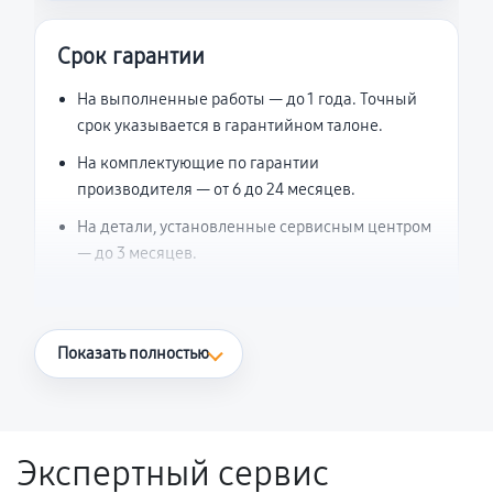
Срок гарантии
На выполненные работы — до 1 года. Точный
срок указывается в гарантийном талоне.
На комплектующие по гарантии
производителя — от 6 до 24 месяцев.
На детали, установленные сервисным центром
— до 3 месяцев.
Что считается гарантийным случаем
Показать полностью
Повторное возникновение неисправности,
напрямую связанной с выполненным
ремонтом.
Экспертный сервис
Поломка установленной детали при