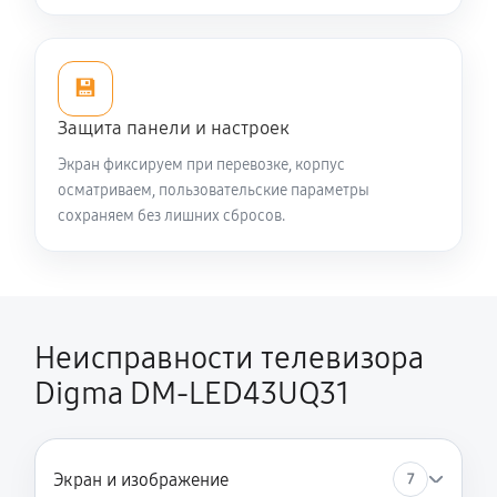
Восстановление после попадания влаги
1440 руб
60 минут
💾
Защита панели и настроек
Замена трансформаторов подсветки
Экран фиксируем при перевозке, корпус
1620 руб
60 минут
осматриваем, пользовательские параметры
сохраняем без лишних сбросов.
Неисправности телевизора
Digma DM-LED43UQ31
Экран и изображение
7