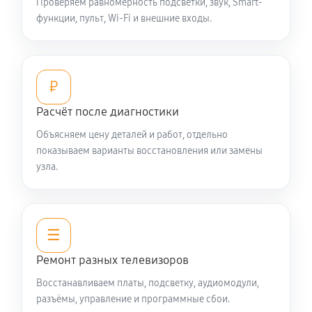
Проверяем равномерность подсветки, звук, Smart-
функции, пульт, Wi-Fi и внешние входы.
Замена ИК-приемника телевизора Digma DM-
LED43UQ31
1350 руб
60 минут
₽
Замена разъема AUX телевизора Digma DM-
Расчёт после диагностики
LED43UQ31
1080 руб
60 минут
Объясняем цену деталей и работ, отдельно
показываем варианты восстановления или замены
узла.
Замена SCART-разъема
1080 руб
60 минут
Замена шнура питания
☰
1350 руб
60 минут
Ремонт разных телевизоров
Восстанавливаем платы, подсветку, аудиомодули,
Замена разъема питания
разъёмы, управление и программные сбои.
1080 руб
60 минут