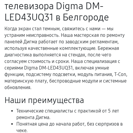
телевизора Digma DM-
нормальной эксплуатации в течение
гарантийного срока.
LED43UQ31 в Белгороде
Несоответствие комплектующей заявленным
техническим характеристикам.
Когда экран стал темным, свяжитесь с нами — мы
устраним неисправность. Наша мастерская по ремонту
панелей Дигма работает по заводским регламентам,
используя качественные комплектующие. Бережная
Документы для подтверждения
диагностика выполняется на стендах, после чего
гарантии
согласуем стоимость и сроки. Наша специализация с
сериями Digma DM-LED43UQ31, включая умные
Гарантийный талон.
функции, подсистему подсветки, модуль питания, T-Con,
материнскую плату, беспроводные модули и системные
Акт выполненных работ с датой, перечнем
обновления.
услуг и сроком гарантии.
Наши преимущества
Документы на установленные комплектующие
и кассовый чек.
Технические специалисты с практикой от 5 лет
ремонта Дигма.
Понятная цена до начала работ, без сюрпризов в
Расширенная гарантия
чеке.