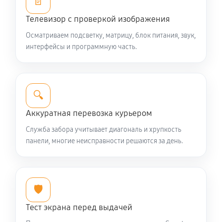
📄
Замена резистора телевизора Digma DM-
Телевизор с проверкой изображения
LED43UQ31
Осматриваем подсветку, матрицу, блок питания, звук,
1350 руб
60 минут
интерфейсы и программную часть.
Замена предохранителя
1350 руб
60 минут
🔍
Замена платы обработки видеосигнала
Аккуратная перевозка курьером
1620 руб
60 минут
Служба забора учитывает диагональ и хрупкость
панели, многие неисправности решаются за день.
Замена конденсатора телевизора Digma DM-
LED43UQ31
1440 руб
60 минут
🛡️
Замена кнопок управления
Тест экрана перед выдачей
1080 руб
60 минут