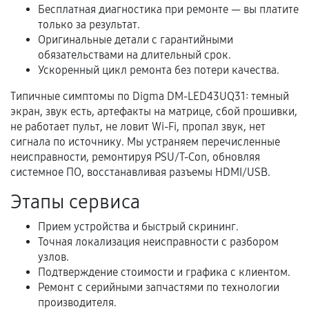
Бесплатная диагностика при ремонте — вы платите
В некоторых случаях возможно оформление
только за результат.
расширенной гарантии. Стоимость, сроки и
Оригинальные детали с гарантийными
обязательствами на длительный срок.
условия продления согласовываются отдельно и
Ускоренный цикл ремонта без потери качества.
фиксируются в документах.
Типичные симптомы по Digma DM-LED43UQ31: темный
экран, звук есть, артефакты на матрице, сбой прошивки,
не работает пульт, не ловит Wi-Fi, пропал звук, нет
Когда гарантия не действует
сигнала по источнику. Мы устраняем перечисленные
неисправности, ремонтируя PSU/T-Con, обновляя
Нарушение правил эксплуатации,
системное ПО, восстанавливая разъемы HDMI/USB.
механические повреждения, попадание влаги,
перегрев, коррозия.
Этапы сервиса
Самостоятельный ремонт или вмешательство
Прием устройства и быстрый скрининг.
третьих лиц.
Точная локализация неисправности с разбором
Естественный износ деталей, если иное не
узлов.
предусмотрено отдельно.
Подтверждение стоимости и графика с клиентом.
Ремонт с серийными запчастями по технологии
Обращение после окончания гарантийного
производителя.