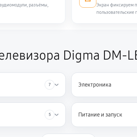
 аудиомодули, разъёмы,
Экран фиксируем п
пользовательские 
1080 руб
 Digma DM-LED32MQ10
1080 руб
телевизора Digma DM-
1350 руб
1080 руб
Электроника
7
1440 руб
влаги
Питание и запуск
5
1620 руб
ки