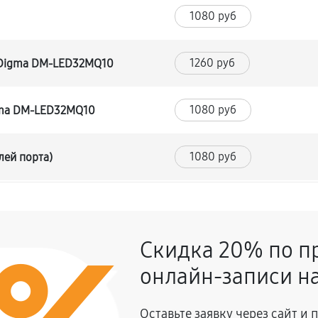
1080 руб
1260 руб
 Digma DM-LED32MQ10
1080 руб
gma DM-LED32MQ10
1080 руб
лей порта)
900 руб
 Digma DM-LED32MQ10
Скидка 20% по п
1620 руб
 Digma DM-LED32MQ10
онлайн-записи на
810 руб
Оставьте заявку через сайт и