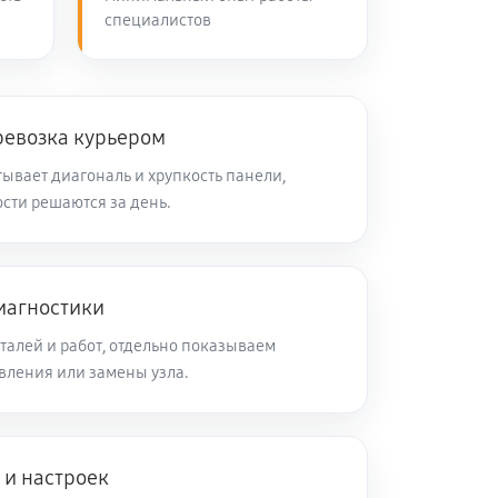
специалистов
60 минут
Заказать
60 минут
Заказать
ревозка курьером
ывает диагональ и хрупкость панели,
сти решаются за день.
60 минут
Заказать
60 минут
Заказать
иагностики
талей и работ, отдельно показываем
60 минут
Заказать
вления или замены узла.
60 минут
Заказать
 и настроек
60 минут
Заказать