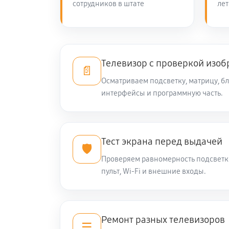
сотрудников в штате
лет
Замена сигнальной платы
Замена резистора телевизора Di
Телевизор с проверкой изо
📄
Осматриваем подсветку, матрицу, бл
интерфейсы и программную часть.
Замена предохранителя
Замена платы обработки видеоси
Тест экрана перед выдачей
🛡️
Проверяем равномерность подсветки
Замена конденсатора телевизора
пульт, Wi-Fi и внешние входы.
Замена кнопок управления
Ремонт разных телевизоров
☰
Замена ИК-приемника телевизор