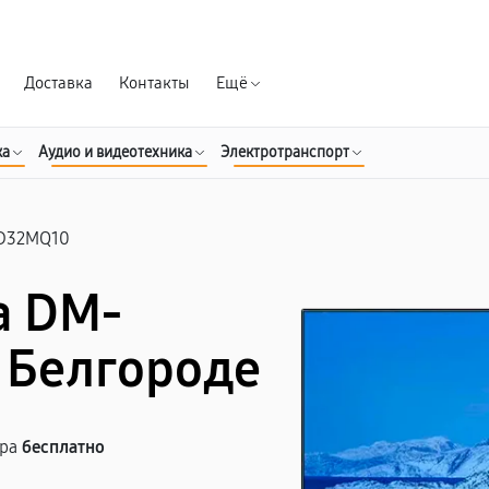
Гарантия д
Доставка
Контакты
Ещё
ка
Аудио и видеотехника
Электротранспорт
D32MQ10
a DM-
 Белгороде
тра
бесплатно