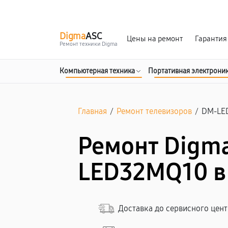
г. Белгород
Ежедневно с 9:00 до 21:00
Digma
ASC
Цены на ремонт
Гарантия
Ремонт техники Digma
Компьютерная техника
Портативная электрони
Главная
/
Ремонт телевизоров
/
DM-LE
Ремонт Digm
LED32MQ10 в
Доставка до сервисного цен