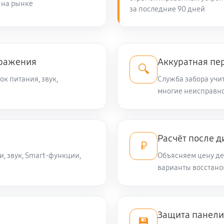
 на рынке
за последние 90 дней
1170 руб
1350 руб
gma DM-LED32MQ10
бражения
Аккуратная пе
🔍
ок питания, звук,
Служба забора учит
1350 руб
многие неисправно
1620 руб
гнала
Расчёт после д
₽
, звук, Smart-функции,
Объясняем цену де
1440 руб
 Digma DM-LED32MQ10
варианты восстано
1080 руб
Защита панели
💾
1350 руб
а Digma DM-LED32MQ10