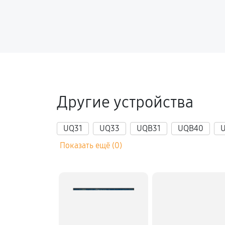
Другие устройства
UQ31
UQ33
UQB31
UQB40
Показать ещё (0)