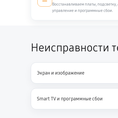
Восстанавливаем платы, подсветку,
управление и программные сбои.
Замена разъема AUX телевизора
Замена SCART-разъема
Неисправности 
Замена шнура питания
Замена разъема питания
Экран и изображение
Восстановление после попадания 
Smart TV и программные сбои
Замена трансформаторов подсвет