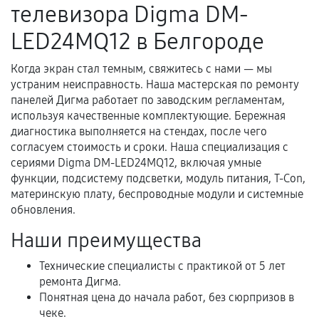
телевизора Digma DM-
нормальной эксплуатации в течение
гарантийного срока.
LED24MQ12 в Белгороде
Несоответствие комплектующей заявленным
техническим характеристикам.
Когда экран стал темным, свяжитесь с нами — мы
устраним неисправность. Наша мастерская по ремонту
панелей Дигма работает по заводским регламентам,
используя качественные комплектующие. Бережная
Документы для подтверждения
диагностика выполняется на стендах, после чего
гарантии
согласуем стоимость и сроки. Наша специализация с
сериями Digma DM-LED24MQ12, включая умные
Гарантийный талон.
функции, подсистему подсветки, модуль питания, T-Con,
материнскую плату, беспроводные модули и системные
Акт выполненных работ с датой, перечнем
обновления.
услуг и сроком гарантии.
Наши преимущества
Документы на установленные комплектующие
и кассовый чек.
Технические специалисты с практикой от 5 лет
ремонта Дигма.
Понятная цена до начала работ, без сюрпризов в
Расширенная гарантия
чеке.