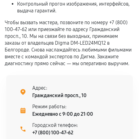
срока.
Контрольный прогон изображения, интерфейсов,
выдача гарантий.
Программные сбои, если это не указано в
отдельных условиях.
Чтобы вызвать мастера, позвоните по номеру +7 (800)
100-47-62 или приезжайте по адресу Гражданский
просп., 10. Мы на связи без выходных, принимаем
заказы от владельцев Digma DM-LED24MQ12 в
Если комплектующие куплены
Белгороде. Снова наслаждайтесь любимыми фильмами
самостоятельно
вместе с командой экспертов по Дигма. Закажите
диагностику прямо сейчас — мы оперативно выручим.
Гарантия на выполненные работы может
сохраняться полностью или частично, если
соблюдены следующие условия:
Предоставленные детали подходят по
Адрес:
техническим параметрам и не имеют внешних
Гражданский просп., 10
дефектов.
Режим работы:
Установка была выполнена нашим сервисным
Ежедневно с 9:00 до 21:00
центром.
Городской телефон:
При этом гарантия на сами комплектующие
+7 (800) 100-47-62
остается на стороне производителя или