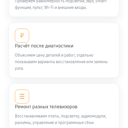
Проверяем равномерность подсветки, звук, Smart-
функции, пульт, Wi-Fi и внешние входы.
Замена ИК-приемника телевизора Digma DM-
LED24MQ12
1350 руб
60 минут
₽
Замена разъема AUX телевизора Digma DM-
Расчёт после диагностики
LED24MQ12
1080 руб
60 минут
Объясняем цену деталей и работ, отдельно
показываем варианты восстановления или замены
узла.
Замена SCART-разъема
1080 руб
60 минут
Замена шнура питания
☰
1350 руб
60 минут
Ремонт разных телевизоров
Восстанавливаем платы, подсветку, аудиомодули,
Замена разъема питания
разъёмы, управление и программные сбои.
1080 руб
60 минут