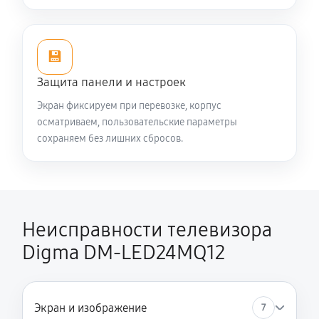
Восстановление после попадания влаги
1440 руб
60 минут
💾
Защита панели и настроек
Замена трансформаторов подсветки
Экран фиксируем при перевозке, корпус
1620 руб
60 минут
осматриваем, пользовательские параметры
сохраняем без лишних сбросов.
Неисправности телевизора
Digma DM-LED24MQ12
Экран и изображение
7