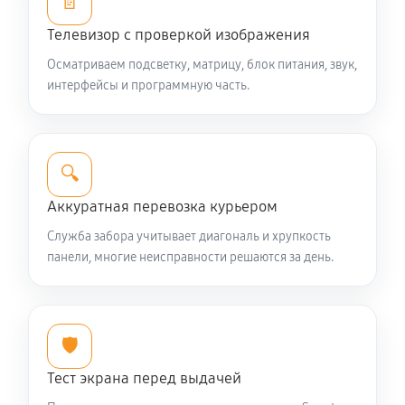
📄
Замена резистора телевизора Digma DM-
Телевизор с проверкой изображения
LED24MQ12
Осматриваем подсветку, матрицу, блок питания, звук,
1350 руб
60 минут
интерфейсы и программную часть.
Замена предохранителя
1350 руб
60 минут
🔍
Замена платы обработки видеосигнала
Аккуратная перевозка курьером
1620 руб
60 минут
Служба забора учитывает диагональ и хрупкость
панели, многие неисправности решаются за день.
Замена конденсатора телевизора Digma DM-
LED24MQ12
1440 руб
60 минут
🛡️
Замена кнопок управления
Тест экрана перед выдачей
1080 руб
60 минут