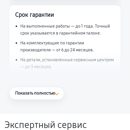
Срок гарантии
На выполненные работы — до 1 года. Точный
срок указывается в гарантийном талоне.
На комплектующие по гарантии
производителя — от 6 до 24 месяцев.
На детали, установленные сервисным центром
— до 3 месяцев.
Что считается гарантийным случаем
Показать полностью
Повторное возникновение неисправности,
напрямую связанной с выполненным
ремонтом.
Экспертный сервис
Поломка установленной детали при