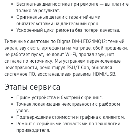
Бесплатная диагностика при ремонте — вы платите
В некоторых случаях возможно оформление
только за результат.
расширенной гарантии. Стоимость, сроки и
Оригинальные детали с гарантийными
обязательствами на длительный срок.
условия продления согласовываются отдельно и
Ускоренный цикл ремонта без потери качества.
фиксируются в документах.
Типичные симптомы по Digma DM-LED24MQ12: темный
экран, звук есть, артефакты на матрице, сбой прошивки,
не работает пульт, не ловит Wi-Fi, пропал звук, нет
Когда гарантия не действует
сигнала по источнику. Мы устраняем перечисленные
неисправности, ремонтируя PSU/T-Con, обновляя
Нарушение правил эксплуатации,
системное ПО, восстанавливая разъемы HDMI/USB.
механические повреждения, попадание влаги,
перегрев, коррозия.
Этапы сервиса
Самостоятельный ремонт или вмешательство
Прием устройства и быстрый скрининг.
третьих лиц.
Точная локализация неисправности с разбором
Естественный износ деталей, если иное не
узлов.
предусмотрено отдельно.
Подтверждение стоимости и графика с клиентом.
Ремонт с серийными запчастями по технологии
Обращение после окончания гарантийного
производителя.