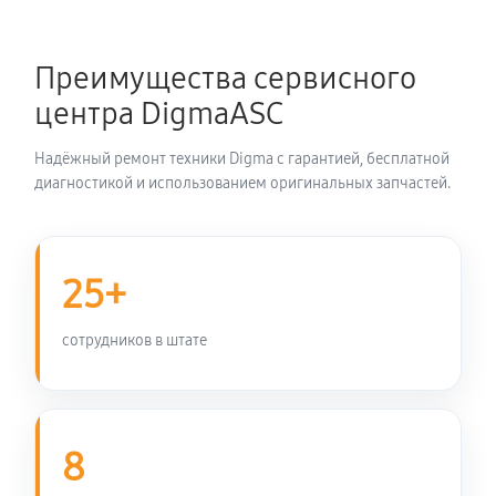
Ремонт цепи питания телевизора Digma DM-
LED24MQ12
Преимущества сервисного
1620 руб
60 минут
центра DigmaASC
Прошивка блока управления
Надёжный ремонт техники Digma с гарантией, бесплатной
810 руб
60 минут
диагностикой и использованием оригинальных запчастей.
Замена лампы подсветки
1080 руб
60 минут
25+
Замена контроллера телевизора Digma DM-
сотрудников в штате
LED24MQ12
1170 руб
60 минут
Ремонт блока управления
8
900 руб
60 минут