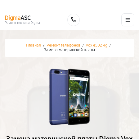
г. Белгород
Ежедневно с 9:00 до 21:00
+7 (800) 100-47-62
Digma
ASC
Заказать
Ремонт техники Digma
Главная
/
Ремонт телефонов
/
vox e502 4g
/
Замена материнской платы