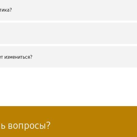
тика?
т измениться?
сь вопросы?