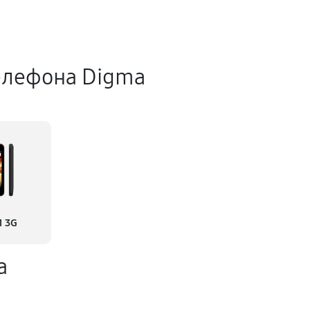
елефона Digma
1 3G
а