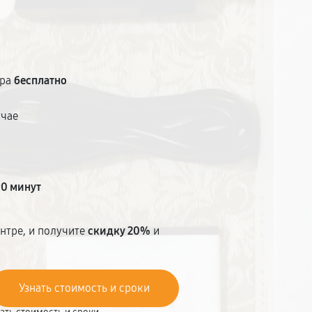
тра
бесплатно
учае
т
90 минут
нтре, и получите
скидку 20%
и