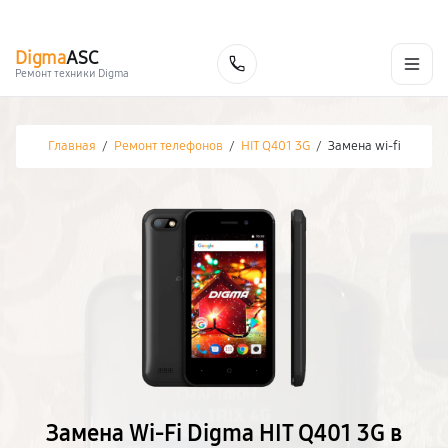
г. Белгород
Ежедневно с 9:00 до 21:00
+7 (800) 100-47-62
Digma
ASC
Заказать
Ремонт техники Digma
Главная
/
Ремонт телефонов
/
HIT Q401 3G
/
Замена wi-fi
Замена Wi-Fi Digma HIT Q401 3G в