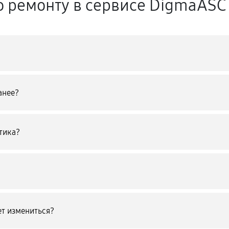
о ремонту в сервисе DigmaASC
анее?
тика?
т измениться?