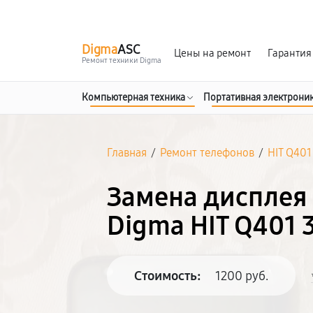
г. Белгород
Ежедневно с 9:00 до 21:00
Digma
ASC
Цены на ремонт
Гарантия
Ремонт техники Digma
Компьютерная техника
Портативная электрони
Главная
/
Ремонт телефонов
/
HIT Q401
Замена дисплея 
Digma HIT Q401 
Стоимость:
1200 руб.