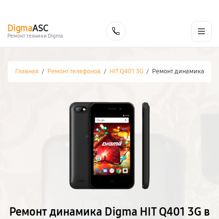
г. Белгород
Ежедневно с 9:00 до 21:00
+7 (800) 100-47-62
Digma
ASC
Заказать
Ремонт техники Digma
Главная
/
Ремонт телефонов
/
HIT Q401 3G
/
Ремонт динамика
Ремонт динамика Digma HIT Q401 3G в