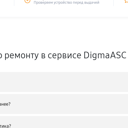
Проверяем устройство перед выдачей
о ремонту в сервисе DigmaASC
анее?
тика?