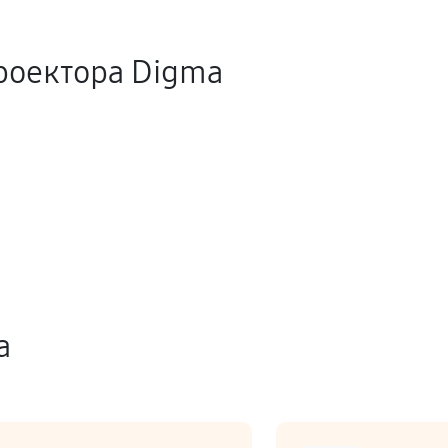
роектора Digma
а