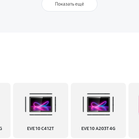
Показать ещё
G
EVE 10 C412T
EVE 10 A203T 4G