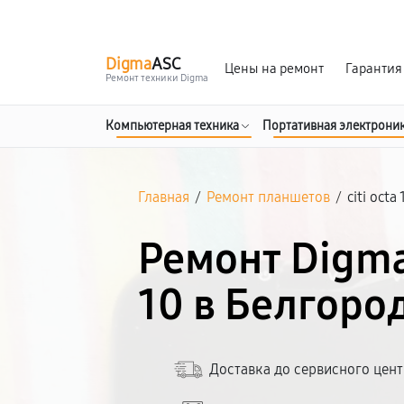
г. Белгород
Ежедневно с 9:00 до 21:00
Digma
ASC
Цены на ремонт
Гарантия
Ремонт техники Digma
Компьютерная техника
Портативная электрони
Главная
/
Ремонт планшетов
/
citi octa 
Ремонт Digma 
10 в Белгоро
Доставка до сервисного цен