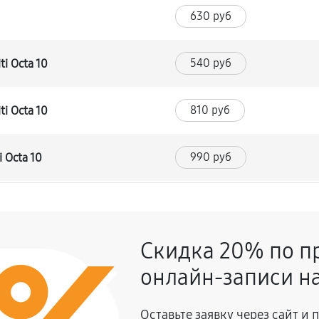
630 руб
540 руб
i Octa 10
810 руб
i Octa 10
990 руб
 Octa 10
450 руб
iti Octa 10
Скидка 20% по п
720 руб
онлайн-записи на
1080 руб
Оставьте заявку через сайт и