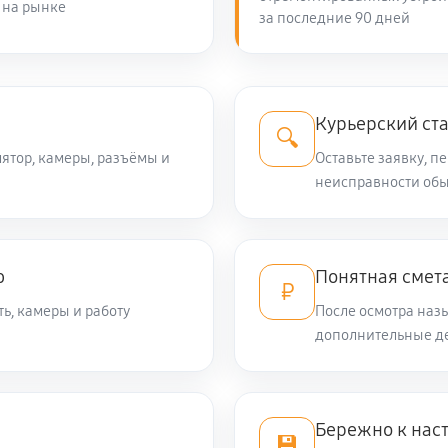
 на рынке
за последние 90 дней
Курьерский ст
🔍
лятор, камеры, разъёмы и
Оставьте заявку, п
неисправности обы
ю
Понятная смет
₽
ть, камеры и работу
После осмотра назы
дополнительные де
Бережно к нас
💾