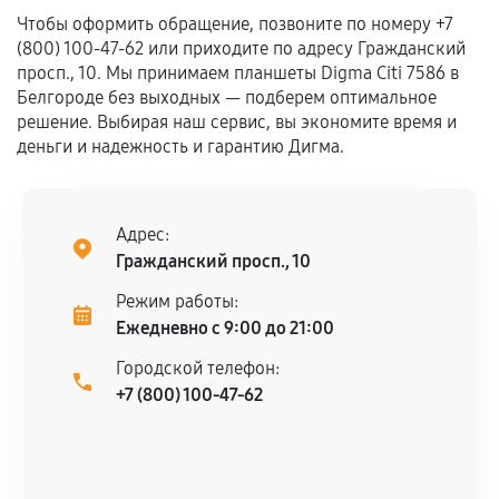
Чтобы оформить обращение, позвоните по номеру +7
Если комплектующие куплены
(800) 100-47-62 или приходите по адресу Гражданский
самостоятельно
просп., 10. Мы принимаем планшеты Digma Citi 7586 в
Белгороде без выходных — подберем оптимальное
Гарантия на выполненные работы может
решение. Выбирая наш сервис, вы экономите время и
сохраняться полностью или частично, если
деньги и надежность и гарантию Дигма.
соблюдены следующие условия:
Предоставленные детали подходят по
техническим параметрам и не имеют внешних
Адрес:
дефектов.
Гражданский просп., 10
Установка была выполнена нашим сервисным
Режим работы:
центром.
Ежедневно с 9:00 до 21:00
При этом гарантия на сами комплектующие
остается на стороне производителя или
Городской телефон:
продавца. За качество сторонних деталей
+7 (800) 100-47-62
сервисный центр ответственности не несет.