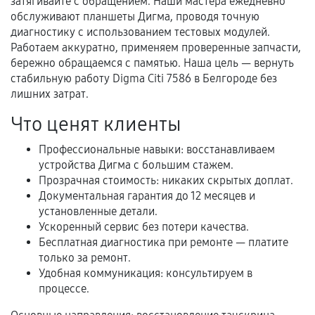
затягивайте с обращением. Наши мастера ежедневно
обслуживают планшеты Дигма, проводя точную
диагностику с использованием тестовых модулей.
Документы для подтверждения
Работаем аккуратно, применяем проверенные запчасти,
гарантии
бережно обращаемся с памятью. Наша цель — вернуть
стабильную работу Digma Citi 7586 в Белгороде без
Гарантийный талон.
лишних затрат.
Акт выполненных работ с датой, перечнем
Что ценят клиенты
услуг и сроком гарантии.
Профессиональные навыки: восстанавливаем
Документы на установленные комплектующие
устройства Дигма с большим стажем.
и кассовый чек.
Прозрачная стоимость: никаких скрытых доплат.
Документальная гарантия до 12 месяцев и
установленные детали.
Расширенная гарантия
Ускоренный сервис без потери качества.
Бесплатная диагностика при ремонте — платите
В некоторых случаях возможно оформление
только за ремонт.
расширенной гарантии. Стоимость, сроки и
Удобная коммуникация: консультируем в
процессе.
условия продления согласовываются отдельно и
фиксируются в документах.