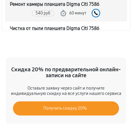
Ремонт камеры планшета Digma Citi 7586
540 руб
60 минут
Чистка от пыли планшета Digma Citi 7586
810 руб
60 минут
Замена стекла планшета Digma Citi 7586
990 руб
60 минут
Скидка 20% по предварительной онлайн-
записи на сайте
Замена динамика планшета Digma Citi 7586
450 руб
60 минут
Оставьте заявку через сайт и получите
индивидуальную скидку на все услуги нашего сервиса
Замена задней крышки
Получить скидку 20%
720 руб
60 минут
Замена дисплея (экрана)