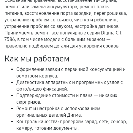
Основные направления: восстановление тачскрина,
ремонт или замена аккумулятора, ремонт платы
питания, восстановление порта зарядки, перепрошивка,
устранение проблем со связью, чистка и реболлинг,
Когда гарантия не действует
устранение проблем со звуком, настройка датчиков.
Принимаем в ремонт все популярные серии Digma Citi
Нарушение правил эксплуатации,
7586, в том числе модели с большим экраном —
механические повреждения, попадание влаги,
правильно подбираем детали для ускорения сроков.
перегрев, коррозия.
Как мы работаем
Самостоятельный ремонт или вмешательство
третьих лиц.
Оформление заявки с первичной консультацией и
Естественный износ деталей, если иное не
осмотром корпуса.
предусмотрено отдельно.
Диагностика аппаратных и программных узлов с
фото/видео фиксацией.
Обращение после окончания гарантийного
Подтверждение стоимости и плана — никаких
срока.
сюрпризов.
Ремонт и настройка с использованием
Программные сбои, если это не указано в
оригинальных деталей Дигма.
отдельных условиях.
Контроль качества: проверяем заряд, сеть, сенсор,
камеру, готовим документы.