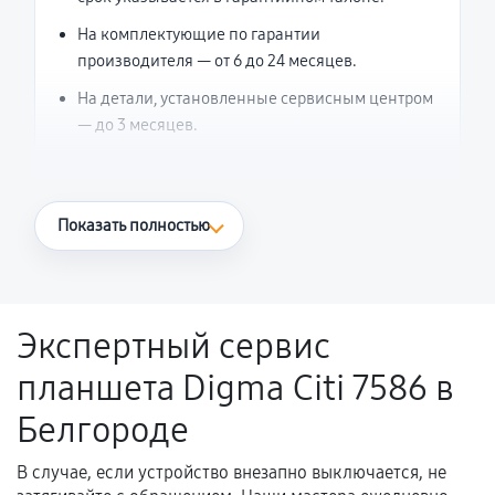
На комплектующие по гарантии
производителя — от 6 до 24 месяцев.
На детали, установленные сервисным центром
— до 3 месяцев.
Что считается гарантийным случаем
Показать полностью
Повторное возникновение неисправности,
напрямую связанной с выполненным
ремонтом.
Экспертный сервис
Поломка установленной детали при
планшета Digma Citi 7586 в
нормальной эксплуатации в течение
гарантийного срока.
Белгороде
Несоответствие комплектующей заявленным
техническим характеристикам.
В случае, если устройство внезапно выключается, не