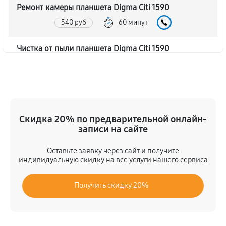
Ремонт камеры планшета Digma Citi 1590
540 руб
60 минут
Чистка от пыли планшета Digma Citi 1590
810 руб
60 минут
Замена стекла планшета Digma Citi 1590
990 руб
60 минут
Скидка 20% по предварительной онлайн-
записи на сайте
Замена динамика планшета Digma Citi 1590
450 руб
60 минут
Оставьте заявку через сайт и получите
индивидуальную скидку на все услуги нашего сервиса
Замена задней крышки
Получить скидку 20%
720 руб
60 минут
Замена дисплея (экрана)