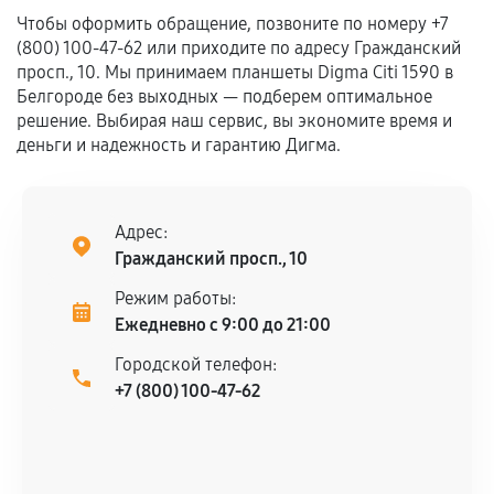
Чтобы оформить обращение, позвоните по номеру +7
Если комплектующие куплены
(800) 100-47-62 или приходите по адресу Гражданский
самостоятельно
просп., 10. Мы принимаем планшеты Digma Citi 1590 в
Белгороде без выходных — подберем оптимальное
Гарантия на выполненные работы может
решение. Выбирая наш сервис, вы экономите время и
сохраняться полностью или частично, если
деньги и надежность и гарантию Дигма.
соблюдены следующие условия:
Предоставленные детали подходят по
техническим параметрам и не имеют внешних
Адрес:
дефектов.
Гражданский просп., 10
Установка была выполнена нашим сервисным
Режим работы:
центром.
Ежедневно с 9:00 до 21:00
При этом гарантия на сами комплектующие
остается на стороне производителя или
Городской телефон:
продавца. За качество сторонних деталей
+7 (800) 100-47-62
сервисный центр ответственности не несет.