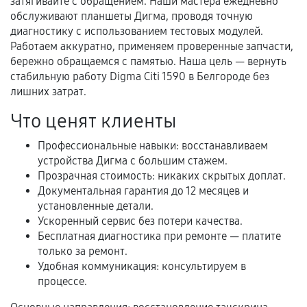
затягивайте с обращением. Наши мастера ежедневно
обслуживают планшеты Дигма, проводя точную
диагностику с использованием тестовых модулей.
Документы для подтверждения
Работаем аккуратно, применяем проверенные запчасти,
гарантии
бережно обращаемся с памятью. Наша цель — вернуть
стабильную работу Digma Citi 1590 в Белгороде без
Гарантийный талон.
лишних затрат.
Акт выполненных работ с датой, перечнем
Что ценят клиенты
услуг и сроком гарантии.
Профессиональные навыки: восстанавливаем
Документы на установленные комплектующие
устройства Дигма с большим стажем.
и кассовый чек.
Прозрачная стоимость: никаких скрытых доплат.
Документальная гарантия до 12 месяцев и
установленные детали.
Расширенная гарантия
Ускоренный сервис без потери качества.
Бесплатная диагностика при ремонте — платите
В некоторых случаях возможно оформление
только за ремонт.
расширенной гарантии. Стоимость, сроки и
Удобная коммуникация: консультируем в
процессе.
условия продления согласовываются отдельно и
фиксируются в документах.