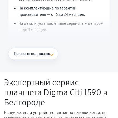
На комплектующие по гарантии
производителя — от 6 до 24 месяцев.
На детали, установленные сервисным центром
— до 3 месяцев.
Что считается гарантийным случаем
Показать полностью
Повторное возникновение неисправности,
напрямую связанной с выполненным
ремонтом.
Экспертный сервис
Поломка установленной детали при
планшета Digma Citi 1590 в
нормальной эксплуатации в течение
гарантийного срока.
Белгороде
Несоответствие комплектующей заявленным
техническим характеристикам.
В случае, если устройство внезапно выключается, не