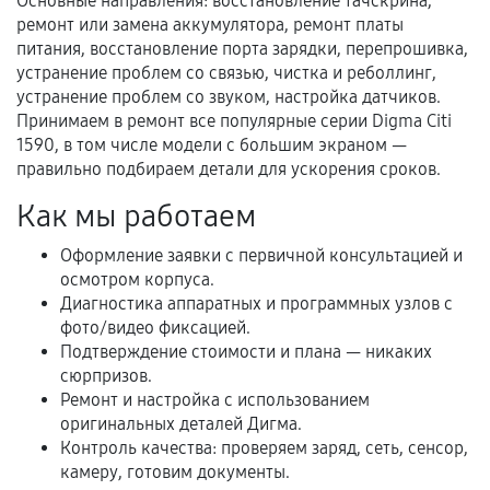
Основные направления: восстановление тачскрина,
ремонт или замена аккумулятора, ремонт платы
питания, восстановление порта зарядки, перепрошивка,
устранение проблем со связью, чистка и реболлинг,
Когда гарантия не действует
устранение проблем со звуком, настройка датчиков.
Принимаем в ремонт все популярные серии Digma Citi
Нарушение правил эксплуатации,
1590, в том числе модели с большим экраном —
механические повреждения, попадание влаги,
правильно подбираем детали для ускорения сроков.
перегрев, коррозия.
Как мы работаем
Самостоятельный ремонт или вмешательство
третьих лиц.
Оформление заявки с первичной консультацией и
Естественный износ деталей, если иное не
осмотром корпуса.
предусмотрено отдельно.
Диагностика аппаратных и программных узлов с
фото/видео фиксацией.
Обращение после окончания гарантийного
Подтверждение стоимости и плана — никаких
срока.
сюрпризов.
Ремонт и настройка с использованием
Программные сбои, если это не указано в
оригинальных деталей Дигма.
отдельных условиях.
Контроль качества: проверяем заряд, сеть, сенсор,
камеру, готовим документы.