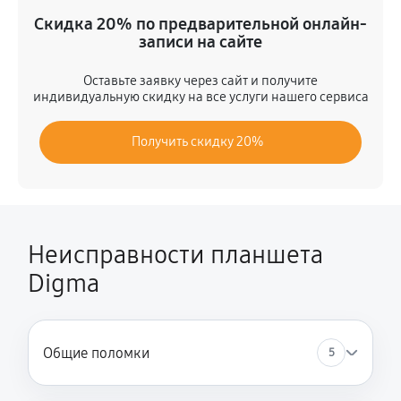
Замена динамика
Скидка 20% по предварительной онлайн-
450 руб
60 минут
записи на сайте
Замена задней крышки
Оставьте заявку через сайт и получите
индивидуальную скидку на все услуги нашего сервиса
720 руб
60 минут
Получить скидку 20%
Замена дисплея (экрана)
1080 руб
60 минут
Замена корпуса
720 руб
60 минут
Неисправности планшета
Digma
Замена аккумулятора
450 руб
60 минут
Замена платы управления (мат.платы, мейн платы)
Общие поломки
5
1080 руб
60 минут