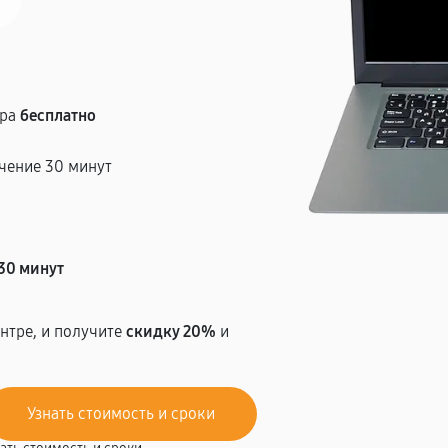
тра
бесплатно
чение 30 минут
т
30 минут
нтре, и получите
скидку 20%
и