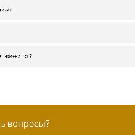
тика?
т измениться?
сь вопросы?