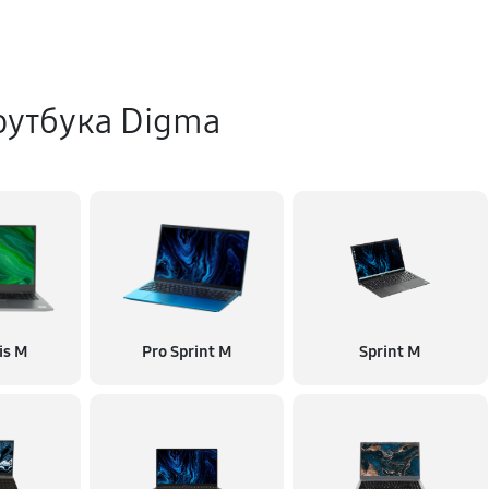
оутбука Digma
is M
Pro Sprint M
Sprint M