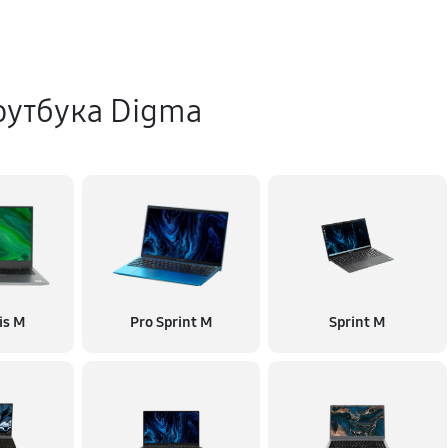
оутбука Digma
is M
Pro Sprint M
Sprint M