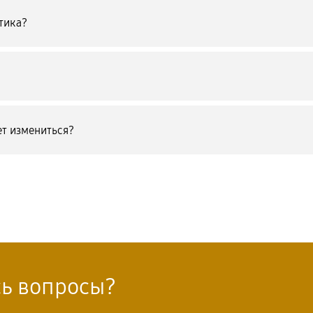
тика?
т измениться?
сь вопросы?