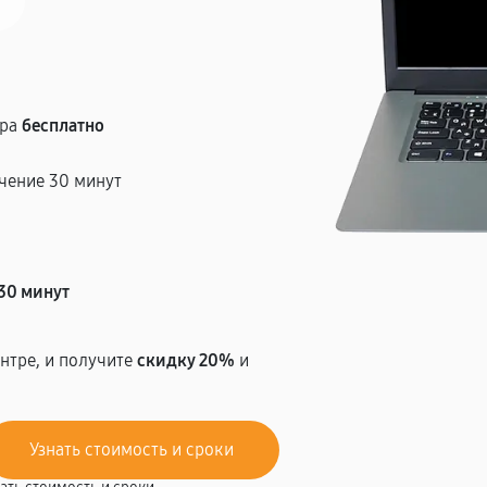
тра
бесплатно
чение 30 минут
т
30 минут
нтре, и получите
скидку 20%
и