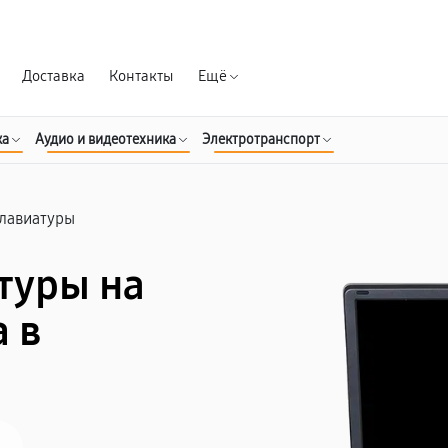
Гарантия д
Доставка
Контакты
Ещё
ка
Аудио и видеотехника
Электротранспорт
клавиатуры
туры на
 в