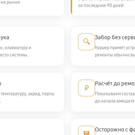
 на рынке
за последние 90 дней
980 руб
890 руб
 Sprint M
бука
Забор без серв
🔍
н, клавиатуру и
Курьер примет устр
есто системы.
440 руб
ремонты обычно вы
1710 руб
a Sprint M
ы
Расчёт до ремо
₽
температуру, заряд, порты
Показываем состав 
890 руб
.
до начала вмешате
2690 руб
 Sprint M
Осторожно с ф
💾
1340 руб
rint M