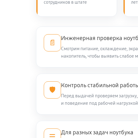
сотрудников в штате
лет
Ремонт петель крышки
Замена вебкамеры ноутбука Digma
Инженерная проверка ноут
📄
Смотрим питание, охлаждение, экра
накопитель, чтобы выявить слабое м
Замена жесткого диска
Замена видеокарты ноутбука Digm
Контроль стабильной работ
🛡️
Перед выдачей проверяем загрузку, 
Ремонт разъема питания
и поведение под рабочей нагрузкой
Замена видеочипа ноутбука Digma
Для разных задач ноутбука
☰
Настройка BIOS ноутбука Digma Sp