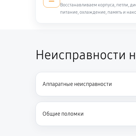
Восстанавливаем корпуса, петли, ди
питание, охлаждение, память и нак
Настройка ОС ноутбука Digma Spr
Чистка от пыли ноутбука Digma Sp
Неисправности н
Замена южного моста ноутбука Di
Замена шим-контроллера
Аппаратные неисправности
Общие поломки