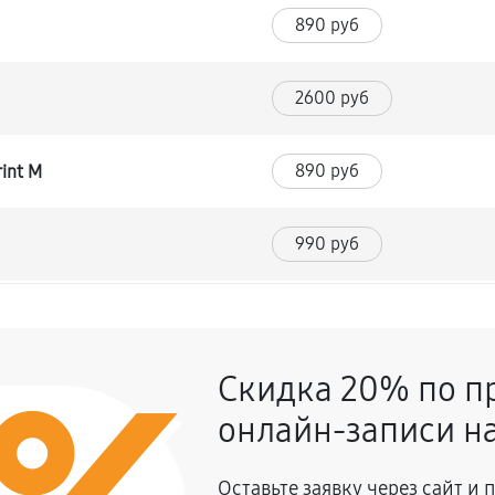
890 руб
2600 руб
890 руб
int M
990 руб
860 руб
a Sprint M
Скидка 20% по п
1170 руб
онлайн-записи на
1260 руб
a Sprint M
Оставьте заявку через сайт и