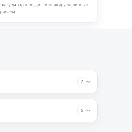
огласуем заранее, диски маркируем, личные
триваем.
60 минут
Заказать
90 минут
Заказать
80 минут
Заказать
120 минут
Заказать
7
5