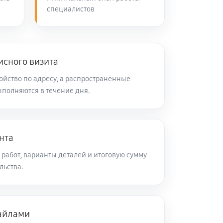
специалистов
50 минут
Заказать
40 минут
Заказать
исного визита
ойство по адресу, а распространённые
полняются в течение дня.
50 минут
Заказать
50 минут
Заказать
нта
работ, варианты деталей и итоговую сумму
60 минут
Заказать
льства.
120 минут
Заказать
айлами
60 минут
Заказать