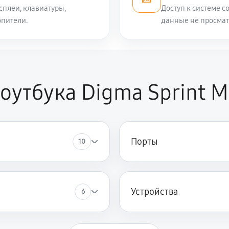
сплеи, клавиатуры,
Доступ к системе с
опители.
данные не просма
950 руб
int M
800 руб
rint M
оутбука Digma Sprint M
2600 руб
gma Sprint M
3510 руб
Порты
10
Устройства
6