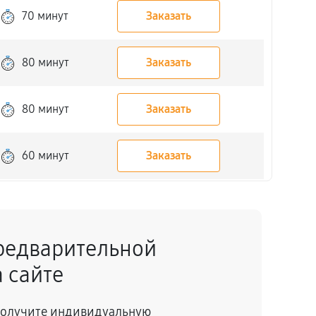
70 минут
Заказать
80 минут
Заказать
80 минут
Заказать
60 минут
Заказать
30 минут
Заказать
редварительной
70 минут
Заказать
 сайте
120 минут
Заказать
 получите индивидуальную