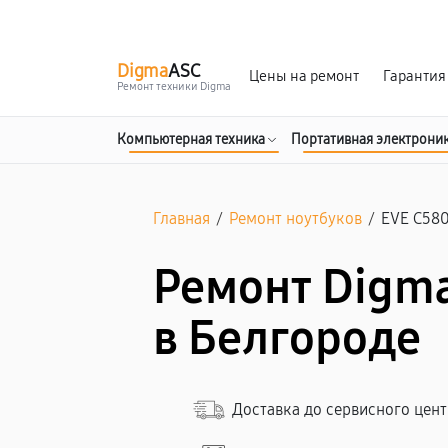
г. Белгород
Ежедневно с 9:00 до 21:00
Digma
ASC
Цены на ремонт
Гарантия
Ремонт техники Digma
Компьютерная техника
Портативная электрони
Главная
/
Ремонт ноутбуков
/
EVE C58
Ремонт Digma
в Белгороде
Доставка до сервисного цен