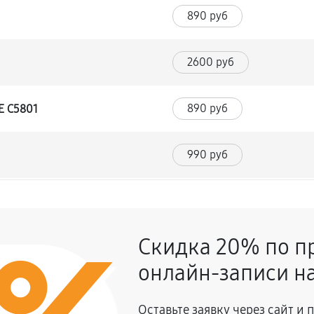
890 руб
2600 руб
890 руб
E C5801
990 руб
860 руб
ma EVE C5801
Скидка 20% по п
1170 руб
онлайн-записи на
1260 руб
a EVE C5801
Оставьте заявку через сайт и