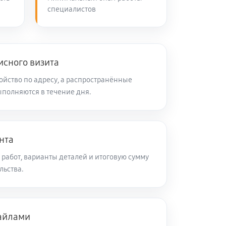
специалистов
50 минут
Заказать
40 минут
Заказать
исного визита
ойство по адресу, а распространённые
полняются в течение дня.
50 минут
Заказать
50 минут
Заказать
нта
работ, варианты деталей и итоговую сумму
60 минут
Заказать
льства.
120 минут
Заказать
айлами
60 минут
Заказать