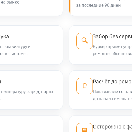
 на рынке
за последние 90 дней
980 руб
890 руб
a EVE C5801
бука
Забор без серв
🔍
н, клавиатуру и
Курьер примет устр
есто системы.
440 руб
ремонты обычно вы
1710 руб
ma EVE C5801
ы
Расчёт до ремо
₽
температуру, заряд, порты
Показываем состав 
890 руб
.
до начала вмешате
2690 руб
 EVE C5801
Осторожно с ф
💾
1340 руб
VE C5801