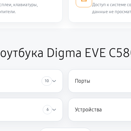
сплеи, клавиатуры,
Доступ к системе с
опители.
данные не просма
950 руб
E C5801
800 руб
VE C5801
оутбука Digma EVE C58
2600 руб
igma EVE C5801
3510 руб
Порты
10
Устройства
6