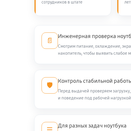
сотрудников в штате
лет
Ремонт петель крышки
Замена вебкамеры ноутбука Digm
Инженерная проверка ноут
📄
Смотрим питание, охлаждение, экра
накопитель, чтобы выявить слабое м
Замена жесткого диска
Замена видеокарты ноутбука Dig
Контроль стабильной работ
🛡️
Перед выдачей проверяем загрузку, 
Ремонт разъема питания
и поведение под рабочей нагрузкой
Замена видеочипа ноутбука Digma
Для разных задач ноутбука
☰
Настройка BIOS ноутбука Digma E