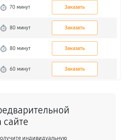
70 минут
Заказать
80 минут
Заказать
80 минут
Заказать
60 минут
Заказать
30 минут
Заказать
редварительной
70 минут
Заказать
 сайте
120 минут
Заказать
 получите индивидуальную