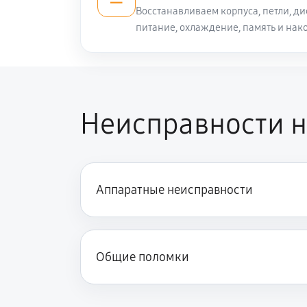
Восстанавливаем корпуса, петли, ди
питание, охлаждение, память и нак
Настройка ОС ноутбука Digma EV
Чистка от пыли ноутбука Digma E
Неисправности н
Замена южного моста ноутбука D
Замена шим-контроллера
Аппаратные неисправности
Общие поломки