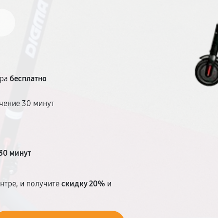
тра
бесплатно
чение 30 минут
т
30 минут
нтре, и получите
скидку 20%
и