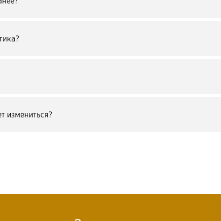
анее?
тика?
т измениться?