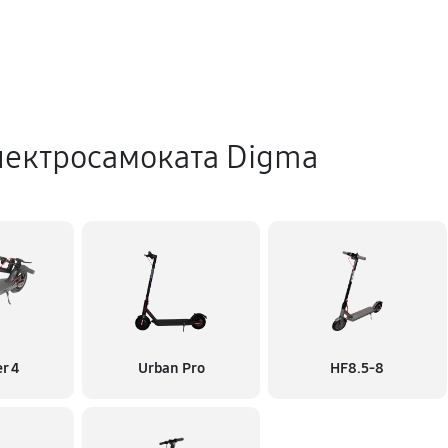
лектросамоката Digma
r 4
Urban Pro
HF8.5-8