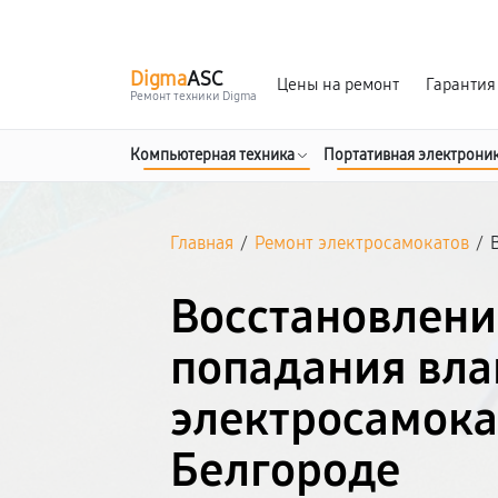
г. Белгород
Ежедневно с 9:00 до 21:00
Digma
ASC
Цены на ремонт
Гарантия
Ремонт техники Digma
Компьютерная техника
Портативная электрони
Главная
/
Ремонт электросамокатов
/
Восстановлени
попадания вла
электросамока
Белгороде