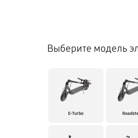
Выберите модель э
E-Turbo
Roadste