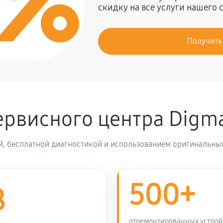
0%
скидку на все услуги нашего 
2250 руб
новление)
Получить
990 руб
igma Urban Pro
360 руб
а Digma Urban Pro
ервисного центра Digm
1530 руб
влаги
й, бесплатной диагностикой и использованием оригинальных
360 руб
500+
8
отремонтированных устрой