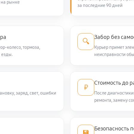
 на рынке
за последние 90 дней
тра
Забор без само
🔍
ор-колесо, тормоза,
Курьер примет элек
 езды.
неисправности обы
Стоимость до р
₽
ановку, заряд, свет, ошибки
После диагностики
ремонта, замену со
Безопасность 
💾