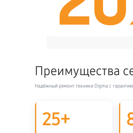
2
Ремонт платы управления (восста
Гидроизоляция электросамоката D
Замена подсветки электросамокат
Преимущества с
Восстановление после попадания 
Надёжный ремонт техники Digma с гарантие
Замена элемента освещения
25+