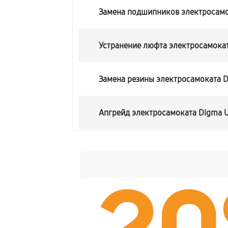
Замена подшипников электросамо
Устранение люфта электросамокат
Замена резины электросамоката D
Апгрейд электросамоката Digma U
Восстановление разъемов питани
Замена аккумулятора электросамо
Замена корпуса электросамоката 