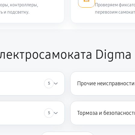
оры, контроллеры,
Проверяем фиксато
ь и подсветку.
перевозим самокат
лектросамоката Digma 
Прочие неисправности
5
Тормоза и безопасност
5