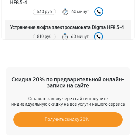
HF8.5-4
630 руб
60 минут
Устранение люфта электросамоката Digma HF8.5-4
810 руб
60 минут
Замена резины электросамоката Digma HF8.5-4
810 руб
60 минут
Апгрейд электросамоката Digma HF8.5-4
Скидка 20% по предварительной онлайн-
записи на сайте
1800 руб
60 минут
Оставьте заявку через сайт и получите
Восстановление разъемов питания
индивидуальную скидку на все услуги нашего сервиса
360 руб
60 минут
Получить скидку 20%
Замена аккумулятора электросамоката Digma
HF8.5-4