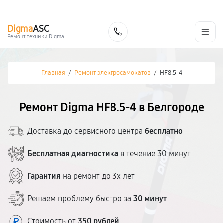
г. Белгород
Ежедневно с 9:00 до 21:00
+7 (800) 100-47-62
Digma
ASC
Заказать
Ремонт техники Digma
Главная
/
Ремонт электросамокатов
/
HF8.5-4
Ремонт Digma HF8.5-4 в Белгороде
Доставка до сервисного центра
бесплатно
Бесплатная диагностика
в течение 30 минут
Гарантия
на ремонт до 3х лет
Решаем проблему быстро за
30 минут
Стоимость от
350 рублей