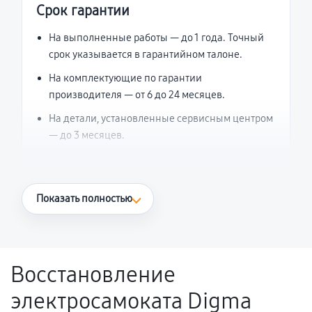
Срок гарантии
На выполненные работы — до 1 года. Точный
срок указывается в гарантийном талоне.
На комплектующие по гарантии
производителя — от 6 до 24 месяцев.
На детали, установленные сервисным центром
— до 3 месяцев.
Что считается гарантийным случаем
Показать полностью
Повторное возникновение неисправности,
напрямую связанной с выполненным
ремонтом.
Восстановление
Поломка установленной детали при
электросамоката Digma
нормальной эксплуатации в течение
гарантийного срока.