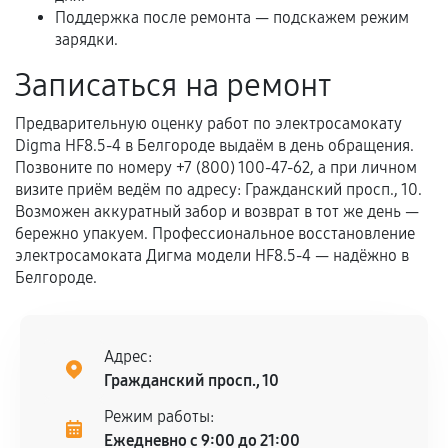
Программные сбои, если это не указано в
Поддержка после ремонта — подскажем режим
отдельных условиях.
зарядки.
Записаться на ремонт
Если комплектующие куплены
Предварительную оценку работ по электросамокату
самостоятельно
Digma HF8.5-4 в Белгороде выдаём в день обращения.
Позвоните по номеру +7 (800) 100-47-62, а при личном
Гарантия на выполненные работы может
визите приём ведём по адресу: Гражданский просп., 10.
сохраняться полностью или частично, если
Возможен аккуратный забор и возврат в тот же день —
соблюдены следующие условия:
бережно упакуем. Профессиональное восстановление
Предоставленные детали подходят по
электросамоката Дигма модели HF8.5-4 — надёжно в
техническим параметрам и не имеют внешних
Белгороде.
дефектов.
Установка была выполнена нашим сервисным
центром.
Адрес:
При этом гарантия на сами комплектующие
Гражданский просп., 10
остается на стороне производителя или
Режим работы:
продавца. За качество сторонних деталей
Ежедневно с 9:00 до 21:00