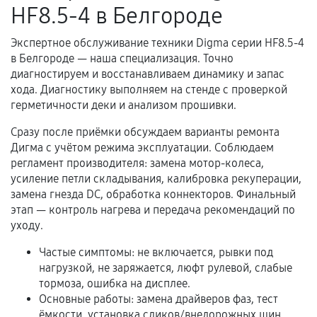
HF8.5-4 в Белгороде
Несоответствие комплектующей заявленным
техническим характеристикам.
Экспертное обслуживание техники Digma серии HF8.5-4
в Белгороде — наша специализация. Точно
диагностируем и восстанавливаем динамику и запас
хода. Диагностику выполняем на стенде с проверкой
Документы для подтверждения
герметичности деки и анализом прошивки.
гарантии
Сразу после приёмки обсуждаем варианты ремонта
Гарантийный талон.
Дигма с учётом режима эксплуатации. Соблюдаем
регламент производителя: замена мотор-колеса,
Акт выполненных работ с датой, перечнем
усиление петли складывания, калибровка рекуперации,
услуг и сроком гарантии.
замена гнезда DC, обработка коннекторов. Финальный
этап — контроль нагрева и передача рекомендаций по
Документы на установленные комплектующие
уходу.
и кассовый чек.
Частые симптомы: не включается, рывки под
нагрузкой, не заряжается, люфт рулевой, слабые
Расширенная гарантия
тормоза, ошибка на дисплее.
Основные работы: замена драйверов фаз, тест
В некоторых случаях возможно оформление
ёмкости, установка сликов/внедорожных шин,