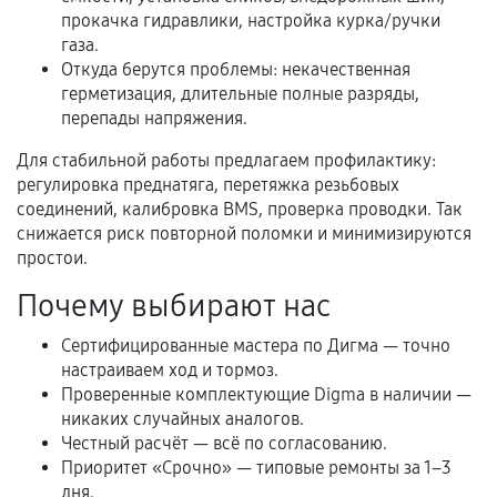
прокачка гидравлики, настройка курка/ручки
расширенной гарантии. Стоимость, сроки и
газа.
условия продления согласовываются отдельно и
Откуда берутся проблемы: некачественная
фиксируются в документах.
герметизация, длительные полные разряды,
перепады напряжения.
Для стабильной работы предлагаем профилактику:
Когда гарантия не действует
регулировка преднатяга, перетяжка резьбовых
соединений, калибровка BMS, проверка проводки. Так
Нарушение правил эксплуатации,
снижается риск повторной поломки и минимизируются
механические повреждения, попадание влаги,
простои.
перегрев, коррозия.
Почему выбирают нас
Самостоятельный ремонт или вмешательство
третьих лиц.
Сертифицированные мастера по Дигма — точно
Естественный износ деталей, если иное не
настраиваем ход и тормоз.
Проверенные комплектующие Digma в наличии —
предусмотрено отдельно.
никаких случайных аналогов.
Обращение после окончания гарантийного
Честный расчёт — всё по согласованию.
срока.
Приоритет «Срочно» — типовые ремонты за 1–3
дня.