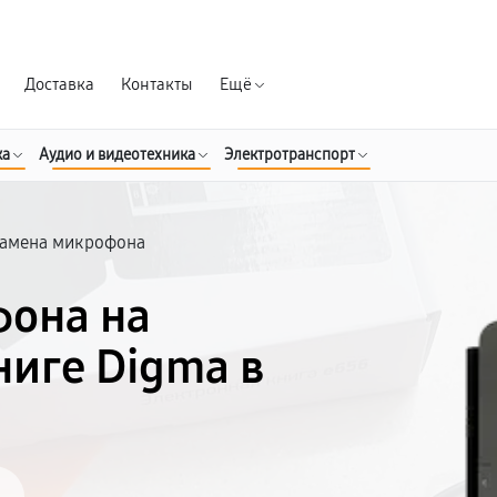
Гарантия д
Доставка
Контакты
Ещё
ка
Аудио и видеотехника
Электротранспорт
Замена микрофона
фона на
ниге Digma в