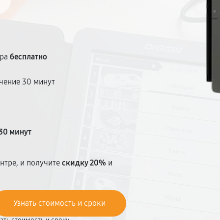
тра
бесплатно
чение 30 минут
т
30 минут
нтре, и получите
скидку 20%
и