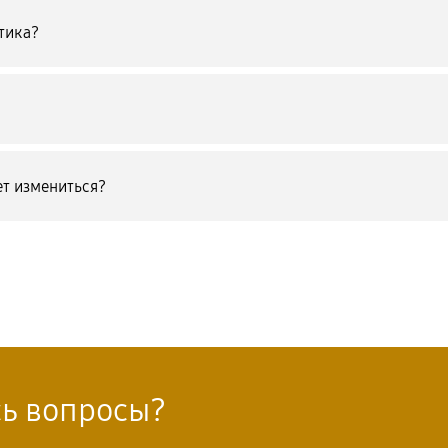
тика?
т измениться?
сь вопросы?