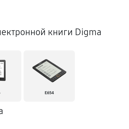
лектронной книги Digma
6
E654
а