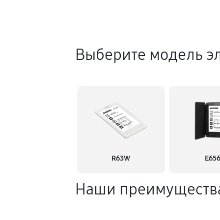
Выберите модель э
R63W
E65
Наши преимуществ